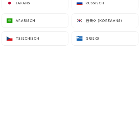
JAPANS
JAPANS
RUSSISCH
RUSSISCH
한국어 (KOREAANS)
한국어 (KOREAANS)
ARABISCH
ARABISCH
Corinne Z. beoordeelde
C
3/5
TSJECHISCH
TSJECHISCH
GRIEKS
GRIEKS
Bon petit restau pour un midi de travail
26/02/2026
•
08:24
Isabelle D. beoordeelde
I
5/5
10/02/2026
•
08:04
Isabelle T. beoordeelde
I
5/5
30/01/2026
•
07:49