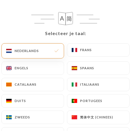
NL
MENU
Selecteer je taal:
Selecteer je taal:
FRANS
FRANS
NEDERLANDS
NEDERLANDS
/
HOME
REVIEWS
Reviews
ENGELS
ENGELS
SPAANS
SPAANS
CATALAANS
CATALAANS
ITALIAANS
ITALIAANS
163 reviews op Uniiti
DUITS
DUITS
PORTUGEES
PORTUGEES
4.4 / 5
简体中文 (CHINEES)
简体中文 (CHINEES)
ZWEEDS
ZWEEDS
100% authentieke, geverifieerde reviews.