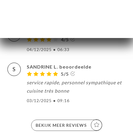
J
4/5
09/12/2025
•
08:21
kadiombo b. beoordeelde
K
4/5
04/12/2025
•
06:33
SANDRINE L. beoordeelde
S
5/5
service rapide, personnel sympathique et
cuisine très bonne
03/12/2025
•
09:16
BEKIJK MEER REVIEWS