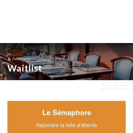
메뉴
KO
/
홈
WAITLIST
Waitlist