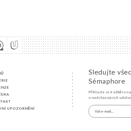
Sledujte vše
MŮ
Sémaphore
ERIE
ENZE
Přihlaste se k odběru n
ÍDKA
o nadcházejících událo
TAKT
VNÍ UPOZORNĚNÍ