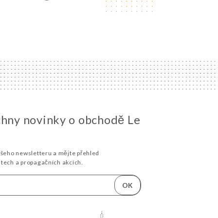
chny novinky o obchodě Le
ašeho newsletteru a mějte přehled
stech a propagačních akcích.
OK