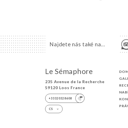
Najdete nás také na...
Le Sémaphore
DO
GAL
235 Avenue de la Recherche
REC
59120 Loos France
NAB
+33320328608
KON
PRÁ
CS