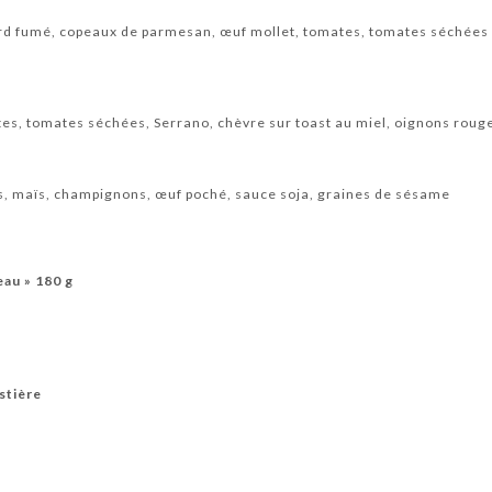
ard fumé, copeaux de parmesan, œuf mollet, tomates, tomates séchées
tes, tomates séchées, Serrano, chèvre sur toast au miel, oignons roug
s, maïs, champignons, œuf poché, sauce soja, graines de sésame
eau » 180 g
stière