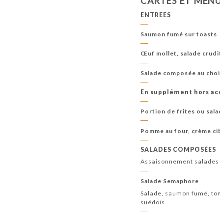
CARTES ET MEN
ENTREES
Saumon fumé sur toasts
Œuf mollet, salade crudi
Salade composée au cho
En supplément hors a
Portion de frites ou sal
Pomme au four, crème ci
SALADES COMPOSÉES
Assaisonnement salades 
Salade Semaphore
Salade, saumon fumé, tom
suédois .