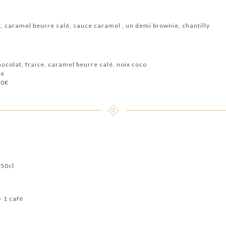
at, caramel beurre salé, sauce caramel , un demi brownie, chantilly
hocolat, fraise, caramel beurre salé, noix coco
se
00€
 50cl
+ 1 café