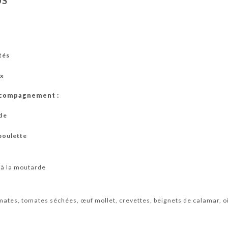
US
tés
ix
ccompagnement :
ade
boulette
à la moutarde
ates, tomates séchées, œuf mollet, crevettes, beignets de calamar, o