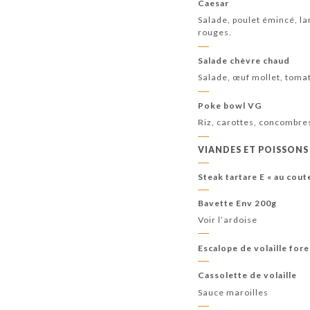
Caesar
Salade, poulet émincé, l
rouges.
Salade chèvre chaud
Salade, œuf mollet, toma
Poke bowl VG
Riz, carottes, concombre
VIANDES ET POISSONS
Steak tartare E « au cout
Bavette Env 200g
Voir l’ardoise
Escalope de volaille fore
Cassolette de volaille
Sauce maroilles