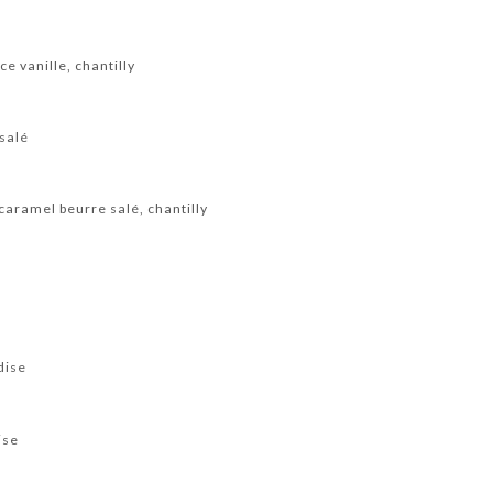
e vanille, chantilly
salé
caramel beurre salé, chantilly
dise
ise