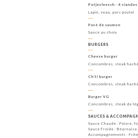
Potjevleesch - 4 viandes
Lapin, veau, porc poulet
Pavé de saumon
Sauce au choix
BURGERS
Cheese burger
Concombres, steak haché
Ch'ti burger
Concombres, steak haché,
Burger VG
Concombres, steak de lé
SAUCES & ACCOMPAG
Sauce Chaude : Poivre, f
Sauce Froide : Béarnaise
Accompagnements : Frites