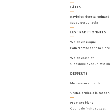
PÂTES
Ravioles ricotta-épinar
Sauce gorgonzola
LES TRADITIONNELS
Welsh classique
Pain trempé dans la bièr
Welsh complet
Classique avec un œuf pl
DESSERTS
Mousse au chocolat
Crème brûlée à la casso
Fromage blanc
Coulis de fruits rouges