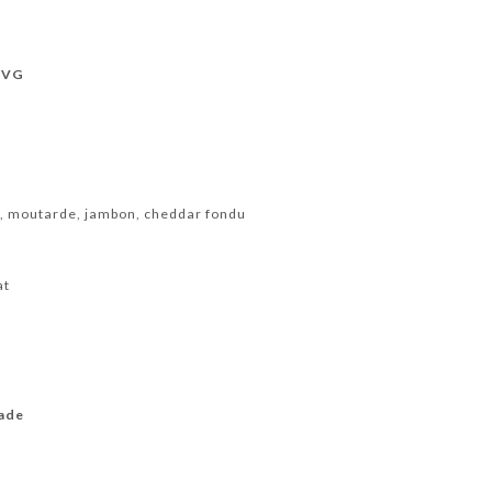
d VG
e, moutarde, jambon, cheddar fondu
at
nade