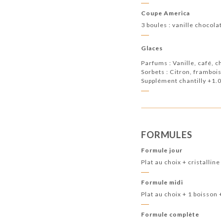
Coupe America
3 boules : vanille chocol
Glaces
Parfums : Vanille, café, c
Sorbets : Citron, framboi
Supplément chantilly +1.
FORMULES
Formule jour
Plat au choix + cristalline
Formule midi
Plat au choix + 1 boisson 
Formule complète